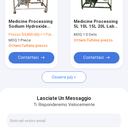
Contattaci
Medicine Processing
Medicine Processing
Sodium Hydroxide
5L 10L 15L 20L Lab
Spruzzi l'attrezzatura dell'essiccatore
Powder Spray Dryers
Centrifuge Magnetic
Prezzo:
$9,800.00(>=1 Pieces)
MOQ:
1.0 Sets
Jaggery Powder
Material Mineral
MOQ:
1 Piece
Ottieni l'ultimo prezzo
Dryer Bentonite
Powder Spray Drying
Essiccatore centrifugo ad alta velocità
Jaggery Powder
Photosensitive
Ottieni l'ultimo prezzo
Material Industrial
Machine
Asciugatrice a spruzzo di latte
Contattaci
Contattaci
Essiccatore di spruzzo industriale
Osservi più
Essiccatore di spruzzo del ciclo chiuso
Asciugatrice d'aria a spruzzo
Lasciate Un Messaggio
Ti Risponderemo Velocemente
Asciugatrice per letti a spruzzo liquido
Asciugatrice a spruzzo da banco