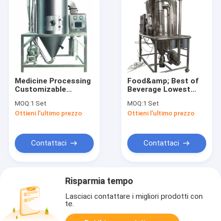
Medicine Processing
Food&amp; Best of
Customizable
Beverage Lowest
Chicken Juice
Price Selling
MOQ:
1 Set
MOQ:
1 Set
Powder Dryer High
Centrifugal Spray
Ottieni l'ultimo prezzo
Ottieni l'ultimo prezzo
Speed ​​Centrifugal
Drying Machine
Drying Equipment
Dehydration
Spray Drying Machine
Equipment for Milk
Powder
Contattaci
Contattaci
Risparmia tempo
Lasciaci contattare i migliori prodotti con
te.