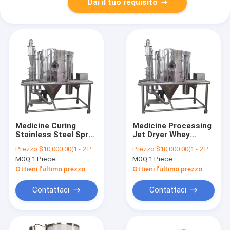
Dai il tuo requisito
Medicine Curing
Medicine Processing
Stainless Steel Spray
Jet Dryer Whey
Dryer Fruit Powder
Protein Powder Spray
Prezzo:
$10,000.00(1 - 2 Pieces) $9,500.00(>=3 Pieces)
Prezzo:
$10,000.00(1 - 2 Pieces) $9,500.00(>=3 Pieces)
Glucose Powder
Drying Machine
MOQ:
1 Piece
MOQ:
1 Piece
Centrifugal Spray
Plasma Protein
Drying Machine
Centrifugal Spray
Ottieni l'ultimo prezzo
Ottieni l'ultimo prezzo
Dryers
Contattaci
Contattaci