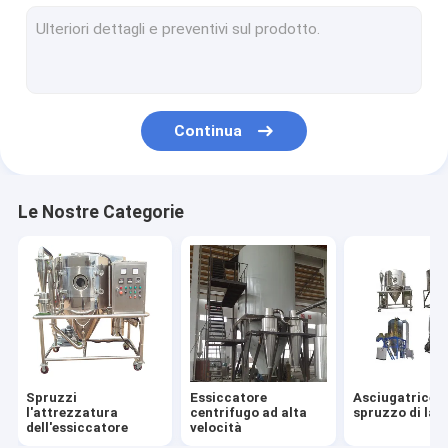
Essiccatore di spruzzo del laboratorio
Asciugatrice a spruzzo a scatola
Continua
Le Nostre Categorie
Spruzzi
Essiccatore
Asciugatrice a
l'attrezzatura
centrifugo ad alta
spruzzo di lat
dell'essiccatore
velocità