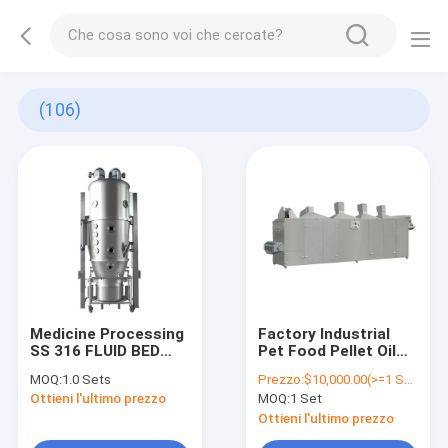
(106)
Medicine Processing
Factory Industrial
SS 316 FLUID BED
Pet Food Pellet Oil
DRYER MADE IN
Spray Dehydrator
MOQ:
1.0 Sets
Prezzo:
$10,000.00(>=1 Sets)
CHINA
Drying Food Drier
Ottieni l'ultimo prezzo
MOQ:
1 Set
Machine
Ottieni l'ultimo prezzo