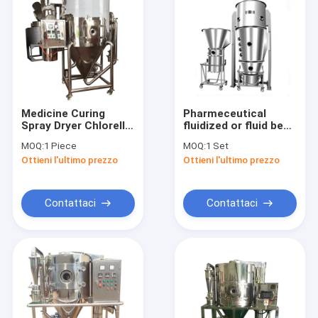
Medicine Curing
Pharmeceutical
Spray Dryer Chlorella
fluidized or fluid bed
And Spirulina Powder
dryer dehydrator
MOQ:
1 Piece
MOQ:
1 Set
Centrifugal Spray
drying machine
Ottieni l'ultimo prezzo
Ottieni l'ultimo prezzo
Drying Machine
equipment mixer
granulator coater
Contattaci
Contattaci
Casa
prodotti
Chi siamo