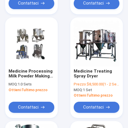
Contattaci
Contattaci
Medicine Processing
Medicine Treating
Milk Powder Making
Spray Dryer
Machine Centrifugal
MOQ:
1.0 Sets
Prezzo:
$8,500.00(1 - 2 Sets) $8,000.00(>=3 Sets)
Spray Dryer
Ottieni l'ultimo prezzo
MOQ:
1 Set
Ottieni l'ultimo prezzo
Contattaci
Contattaci