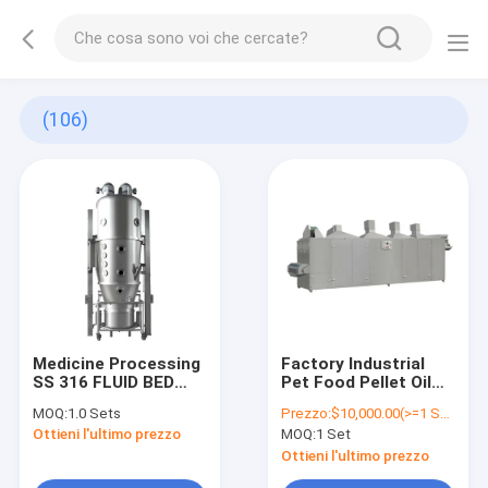
(106)
Medicine Processing
Factory Industrial
SS 316 FLUID BED
Pet Food Pellet Oil
DRYER MADE IN
Spray Dehydrator
MOQ:
1.0 Sets
Prezzo:
$10,000.00(>=1 Sets)
CHINA
Drying Food Drier
Ottieni l'ultimo prezzo
MOQ:
1 Set
Machine
Ottieni l'ultimo prezzo