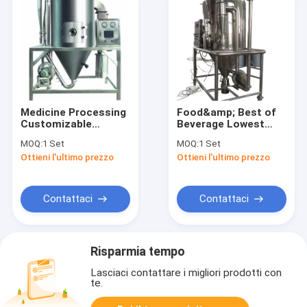
Medicine Processing
Food&amp; Best of
Customizable
Beverage Lowest
Chicken Juice
Price Selling
MOQ:
1 Set
MOQ:
1 Set
Powder Dryer High
Centrifugal Spray
Ottieni l'ultimo prezzo
Ottieni l'ultimo prezzo
Speed ​​Centrifugal
Drying Machine
Drying Equipment
Dehydration
Spray Drying Machine
Equipment for Milk
Powder
Contattaci
Contattaci
Risparmia tempo
Lasciaci contattare i migliori prodotti con
te.