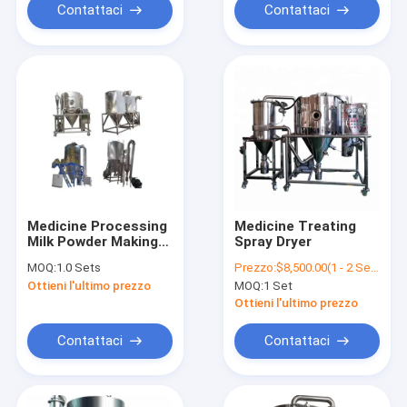
Contattaci
Contattaci
Medicine Processing
Medicine Treating
Milk Powder Making
Spray Dryer
Machine Centrifugal
MOQ:
1.0 Sets
Prezzo:
$8,500.00(1 - 2 Sets) $8,000.00(>=3 Sets)
Spray Dryer
Ottieni l'ultimo prezzo
MOQ:
1 Set
Ottieni l'ultimo prezzo
Contattaci
Contattaci