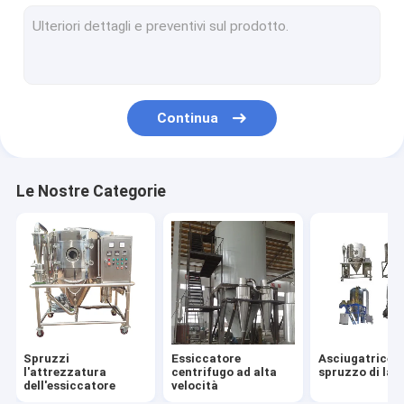
Essiccatore di spruzzo del laboratorio
Asciugatrice a spruzzo a scatola
Continua
Le Nostre Categorie
Spruzzi
Essiccatore
Asciugatrice a
l'attrezzatura
centrifugo ad alta
spruzzo di lat
dell'essiccatore
velocità