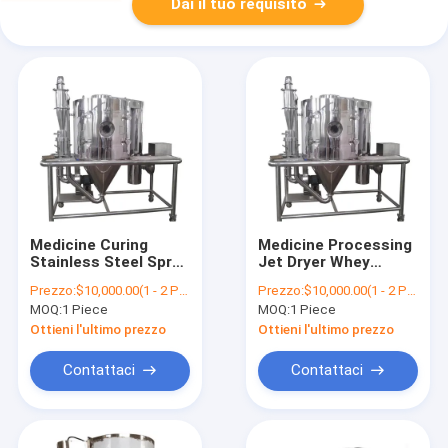
Dai il tuo requisito
Medicine Curing
Medicine Processing
Stainless Steel Spray
Jet Dryer Whey
Dryer Fruit Powder
Protein Powder Spray
Prezzo:
$10,000.00(1 - 2 Pieces) $9,500.00(>=3 Pieces)
Prezzo:
$10,000.00(1 - 2 Pieces) $9,500.00(>=3 Pieces)
Glucose Powder
Drying Machine
MOQ:
1 Piece
MOQ:
1 Piece
Centrifugal Spray
Plasma Protein
Drying Machine
Centrifugal Spray
Ottieni l'ultimo prezzo
Ottieni l'ultimo prezzo
Dryers
Contattaci
Contattaci