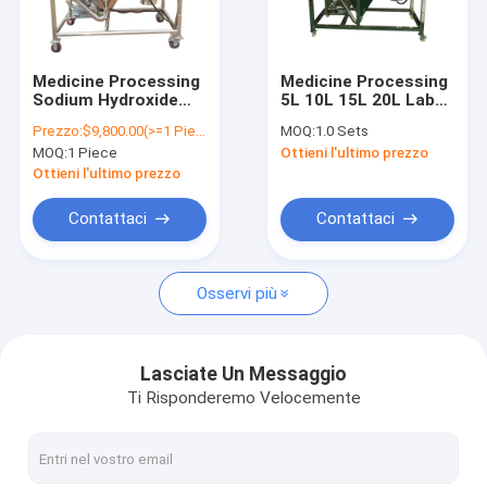
Contattaci
Medicine Processing
Medicine Processing
Sodium Hydroxide
5L 10L 15L 20L Lab
Spruzzi l'attrezzatura dell'essiccatore
Powder Spray Dryers
Centrifuge Magnetic
Prezzo:
$9,800.00(>=1 Pieces)
MOQ:
1.0 Sets
Jaggery Powder
Material Mineral
MOQ:
1 Piece
Ottieni l'ultimo prezzo
Dryer Bentonite
Powder Spray Drying
Essiccatore centrifugo ad alta velocità
Jaggery Powder
Photosensitive
Ottieni l'ultimo prezzo
Material Industrial
Machine
Asciugatrice a spruzzo di latte
Contattaci
Contattaci
Essiccatore di spruzzo industriale
Osservi più
Essiccatore di spruzzo del ciclo chiuso
Asciugatrice d'aria a spruzzo
Lasciate Un Messaggio
Ti Risponderemo Velocemente
Asciugatrice per letti a spruzzo liquido
Asciugatrice a spruzzo da banco