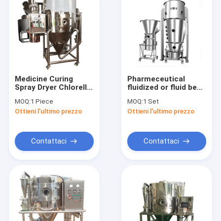
Medicine Curing
Pharmeceutical
Spray Dryer Chlorella
fluidized or fluid bed
And Spirulina Powder
dryer dehydrator
MOQ:
1 Piece
MOQ:
1 Set
Centrifugal Spray
drying machine
Ottieni l'ultimo prezzo
Ottieni l'ultimo prezzo
Drying Machine
equipment mixer
granulator coater
Contattaci
Contattaci
Casa
prodotti
Chi siamo